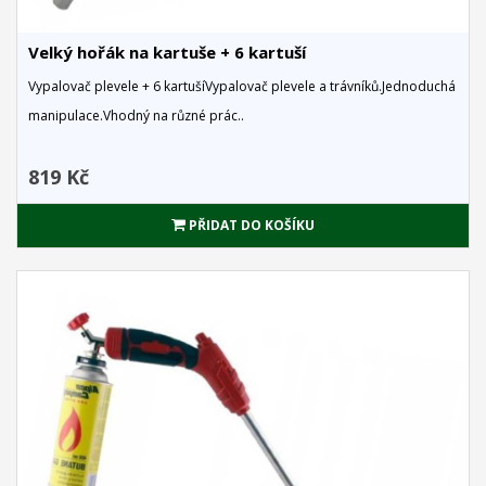
Velký hořák na kartuše + 6 kartuší
Vypalovač plevele + 6 kartušíVypalovač plevele a trávníků.Jednoduchá
manipulace.Vhodný na různé prác..
819 Kč
PŘIDAT DO KOŠÍKU