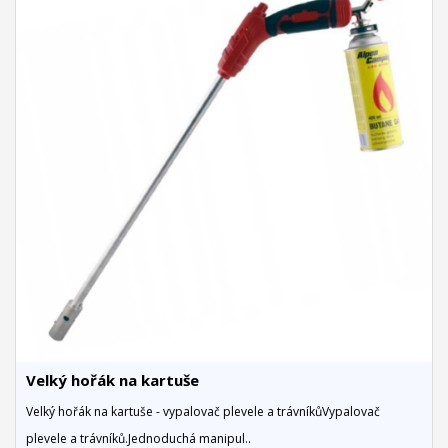
Velký hořák na kartuše
Velký hořák na kartuše - vypalovač plevele a trávníkůVypalovač
plevele a trávníků.Jednoduchá manipul..