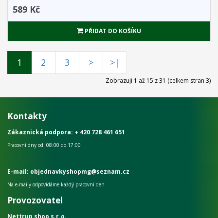
589 Kč
PŘIDAT DO KOŠÍKU
1
2
3
>
>|
Zobrazuji 1 až 15 z 31 (celkem stran 3)
Kontakty
Zákaznická podpora:
+ 420 728 461 651
Pracovní dny od: 08:00 do 17:00
E-mail: objednavkyshopmg@seznam.cz
Na e-maily odpovídáme každý pracovní den
Provozovatel
Nettrup shop s.r.o.